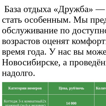
База отдыха «Дружба» — 
стать особенным. Мы пре
обслуживание по доступно
возрастов оценят комфор
время года. У нас вы мож
Новосибирске,
а проведён
надолго.
Категории номеров
Цена, руб/ночь
Колич
Коттедж 3-х комнатный2х
14 000
этажный (за 6-х человек)